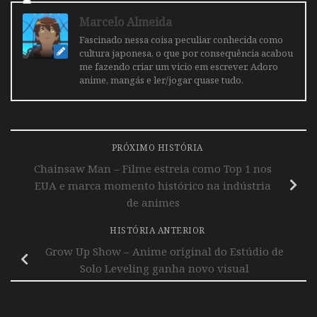
Marcelo Almeida
Fascinado nessa coisa peculiar conhecida como
cultura japonesa, o que por consequência acabou
me fazendo criar um vicio em escrever. Adoro
anime, mangás e ler/jogar quase tudo.
PRÓXIMO HISTÓRIA
Chainsaw Man – Filme estreia como Top 1 nos
EUA e marca momento histórico na indústria
de animes
HISTÓRIA ANTERIOR
Grow Up Show – Anime original do Estúdio de
Solo Leveling ganha novo visual