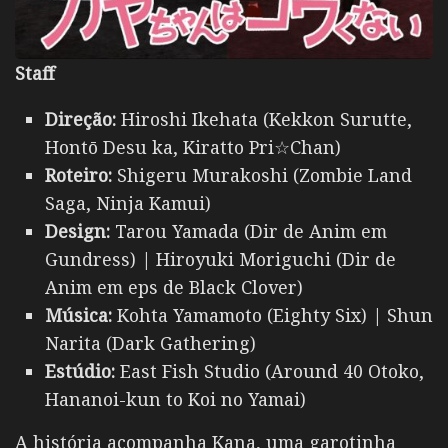
Staff
Direção:
Hiroshi Ikehata (Kekkon Surutte,
Hontō Desu ka, Kiratto Pri☆Chan)
Roteiro:
Shigeru Murakoshi (Zombie Land
Saga, Ninja Kamui)
Design:
Tarou Yamada (Dir de Anim em
Gundress) | Hiroyuki Moriguchi (Dir de
Anim em eps de Black Clover)
Música:
Kohta Yamamoto (Eighty Six) | Shun
Narita (Dark Gathering)
Estúdio:
East Fish Studio (Around 40 Otoko,
Hananoi-kun to Koi no Yamai)
A história acompanha Kana, uma garotinha