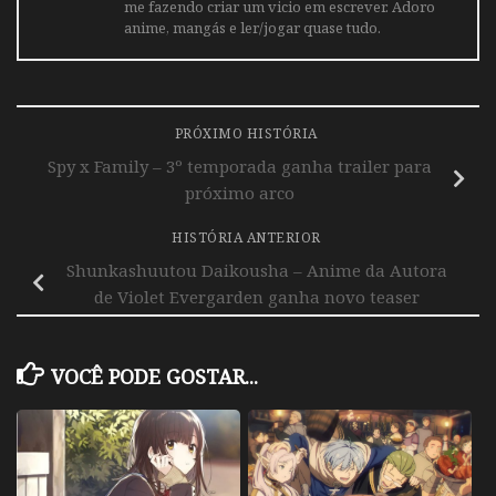
me fazendo criar um vicio em escrever. Adoro
anime, mangás e ler/jogar quase tudo.
PRÓXIMO HISTÓRIA
Spy x Family – 3º temporada ganha trailer para
próximo arco
HISTÓRIA ANTERIOR
Shunkashuutou Daikousha – Anime da Autora
de Violet Evergarden ganha novo teaser
VOCÊ PODE GOSTAR...