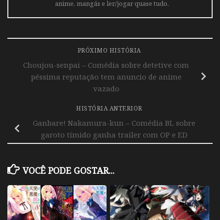
anime, mangás e ler/jogar quase tudo.
PRÓXIMO HISTÓRIA
Choujou-senpai – Comédia sobre detetive com
péssima reputação tem anuncio de anime
vazado
HISTÓRIA ANTERIOR
Ganbare! Nakamura-kun – Comédia BL sobre
garoto tímido ganha trailer com OP e ED
VOCÊ PODE GOSTAR...