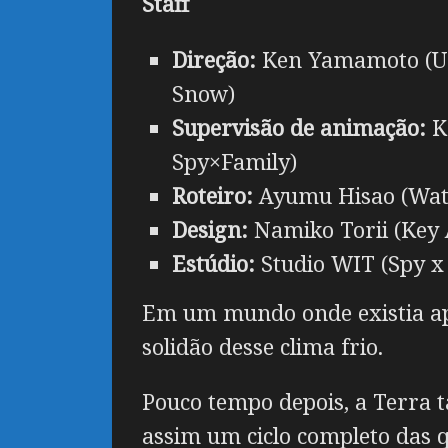
Staff
Direção:
Ken Yamamoto (Um
Snow)
Supervisão de animação:
Ka
Spy×Family)
Roteiro:
Ayumu Hisao (Wata
Design:
Namiko Torii (Key
Estúdio:
Studio WIT (Spy x 
Em um mundo onde existia ape
solidão desse clima frio.
Pouco tempo depois, a Terra 
assim um ciclo completo das q