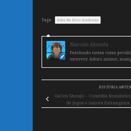
Tags:
Boku No Hero Academia
Marcelo Almeida
Fascinado nessa coisa pecul
escrever. Adoro anime, mang
HISTÓRIA ANTE
GaCen Shoujo – Comédia Romântica 
de Jogos e Garota Estrangeira