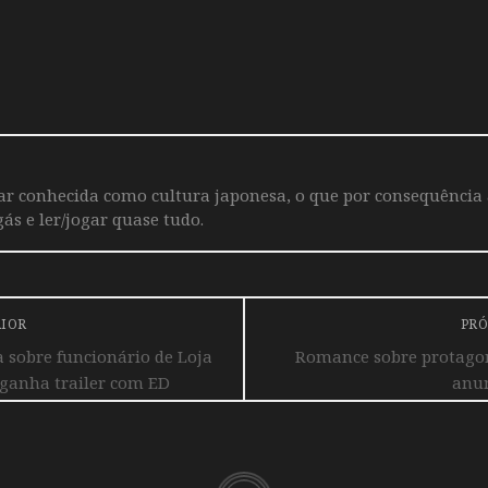
iar conhecida como cultura japonesa, o que por consequência
ás e ler/jogar quase tudo.
RIOR
PRÓ
sobre funcionário de Loja
Romance sobre protagon
 ganha trailer com ED
anun