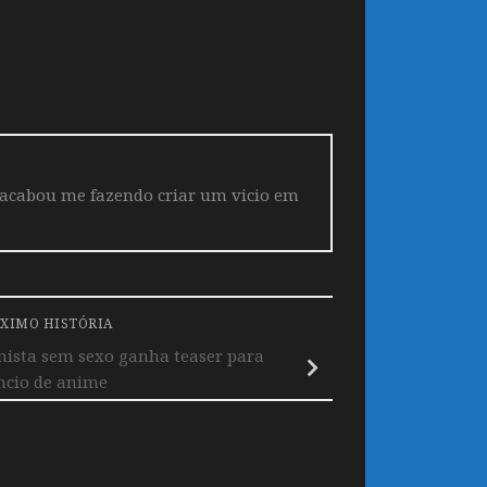
 acabou me fazendo criar um vicio em
XIMO HISTÓRIA
ista sem sexo ganha teaser para
cio de anime