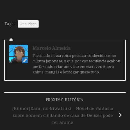
Tags:
One Piece
Marcelo Almeida
Fascinado nessa coisa peculiar conhecida como
cultura japonesa, o que por consequência acabou
me fazendo criar um vicio em escrever. Adoro
anime, mangás e ler/jogar quase tudo.
PRÓXIMO HISTÓRIA
[Rumor]Kami no Niwatsuki – Novel de Fantasia
sobre homem cuidando de casa de Deuses pode
ter anime