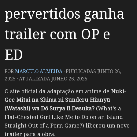
pervertidos ganha
trailer com OP e
ED
POR
MARCELO ALMEIDA
· PUBLICADAS
JUNHO 26,
2025
· ATUALIZADA
JUNHO 26, 2025
O site oficial da adaptação em anime de
Nuki-
Gee Mitai na Shima ni Sunderu Hinnyū
(Watashi) wa Dō Surya Ii Desuka?
(What’s a
Flat-Chested Girl Like Me to Do on an Island
Straight Out of a Porn Game?) liberou um novo
trailer para a obra.