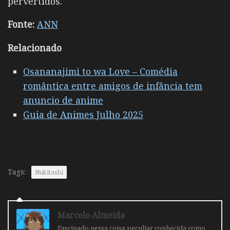
pervertidos.
Fonte:
ANN
Relacionado
Osananajimi to wa Love – Comédia
romântica entre amigos de infância tem
anuncio de anime
Guia de Animes Julho 2025
Tags:
Nukitashi
Marcelo Almeida
Fascinado nessa coisa peculiar conhecida como