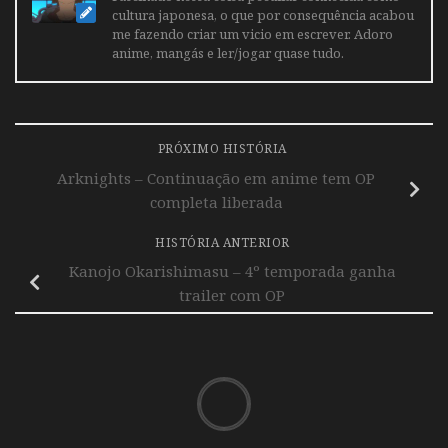
cultura japonesa, o que por consequência acabou
me fazendo criar um vicio em escrever. Adoro
anime, mangás e ler/jogar quase tudo.
PRÓXIMO HISTÓRIA
Arknights – Continuação em anime tem OP
completa liberada
HISTÓRIA ANTERIOR
Kanojo Okarishimasu – 4º temporada ganha
trailer com OP