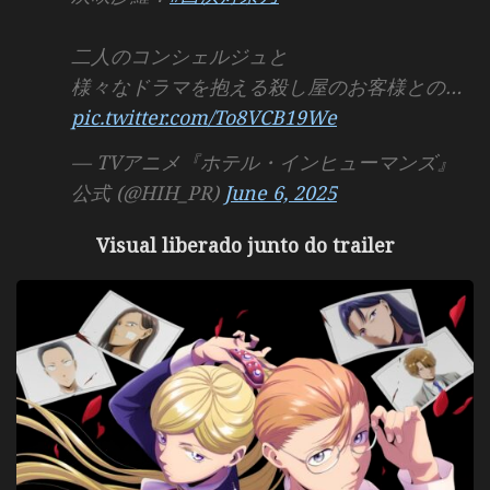
二人のコンシェルジュと
様々なドラマを抱える殺し屋のお客様との…
pic.twitter.com/To8VCB19We
— TVアニメ『ホテル・インヒューマンズ』
公式 (@HIH_PR)
June 6, 2025
Visual liberado junto do trailer