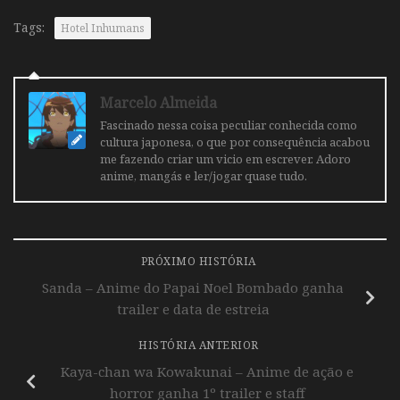
Tags:
Hotel Inhumans
Marcelo Almeida
Fascinado nessa coisa peculiar conhecida como
cultura japonesa, o que por consequência acabou
me fazendo criar um vicio em escrever. Adoro
anime, mangás e ler/jogar quase tudo.
PRÓXIMO HISTÓRIA
Sanda – Anime do Papai Noel Bombado ganha
trailer e data de estreia
HISTÓRIA ANTERIOR
Kaya-chan wa Kowakunai – Anime de ação e
horror ganha 1º trailer e staff