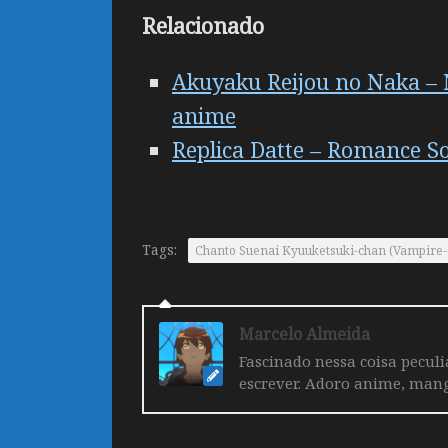
Relacionado
Akuyaku Reijou no Naka – N
anime
Replica Datte – Romance S
Tags:
Chanto Suenai Kyuuketsuki-chan (Vampire-c
Marcelo Almeida
Fascinado nessa coisa pecul
escrever. Adoro anime, mang