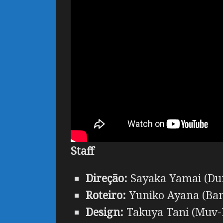
Staff
Direção:
Sayaka Yamai (Dung
Roteiro:
Yuniko Ayana (Ban
Design:
Takuya Tani (Muv-L