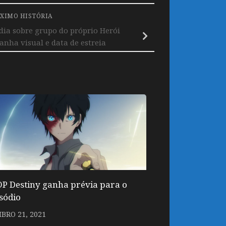
XIMO HISTÓRIA
ia sobre grupo do próprio Herói
nha visual e data de estreia
OP Destiny ganha prévia para o
isódio
BRO 21, 2021