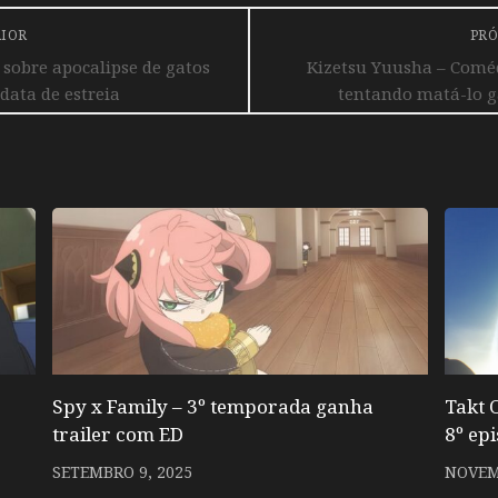
RIOR
PRÓ
sobre apocalipse de gatos
Kizetsu Yuusha – Coméd
data de estreia
tentando matá-lo ga
Spy x Family – 3º temporada ganha
Takt 
trailer com ED
8º ep
SETEMBRO 9, 2025
NOVEM