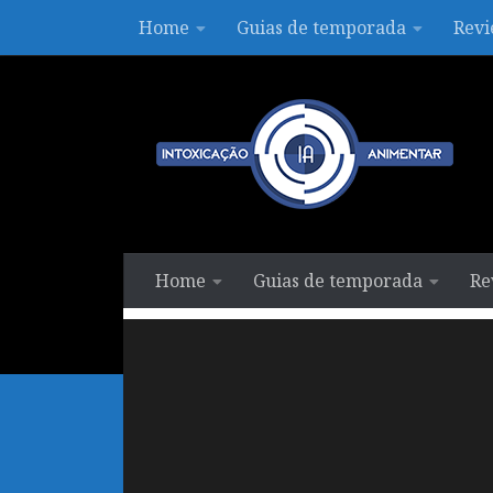
Home
Guias de temporada
Revi
Skip to content
Home
Guias de temporada
Re