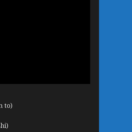
 to)
hi)