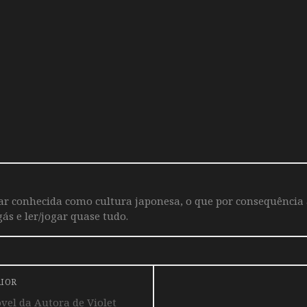
iar conhecida como cultura japonesa, o que por consequência
ás e ler/jogar quase tudo.
RIOR
el da Autora de Violet