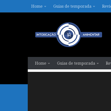
Home
Guias de temporada
Revi
Skip to content
Home
Guias de temporada
Re