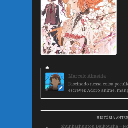
Marcelo Almeida
Fascinado nessa coisa pecul
escrever. Adoro anime, mang
HISTÓRIA ANTE
Shunkashuutou Daikousha – Nov