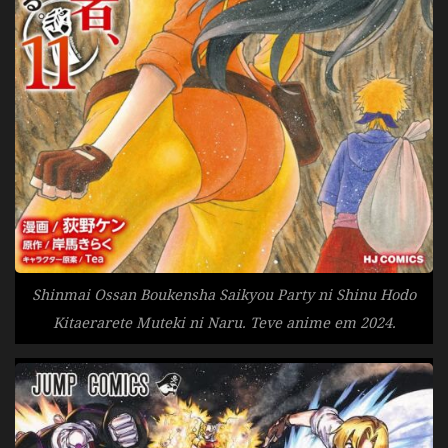
Shinmai Ossan Boukensha Saikyou Party ni Shinu Hodo
Kitaerarete Muteki ni Naru. Teve anime em 2024.