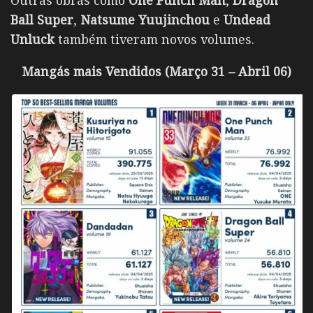
Outras obras como
One Punch Man
,
Dragon
Ball Super
,
Natsume Yuujinchou
e
Undead
Unluck
também tiveram novos volumes.
Mangás mais Vendidos (Março 31 – Abril 06)