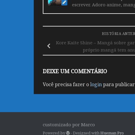
escrever. Adoro anime, mang
HISTÓRIA ANTE
Kore Kaite Shine – Mangá sobre gar
próprio mangá tem anu
DEIXE UM COMENTÁRIO
Você precisa fazer o
login
para publicar
customizado por Marco
Powered by
- Designed with
Hueman Pro