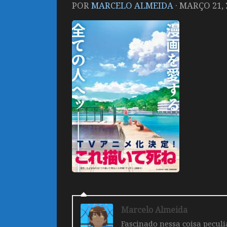
POR
MARCELO ALMEIDA
·
MARÇO 21, 
Marcelo Almeida
Fascinado nessa coisa pecul