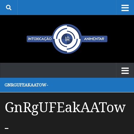
Skip to content
GNRGUFEAKAATOW-
GnRgUFEakAATow
-