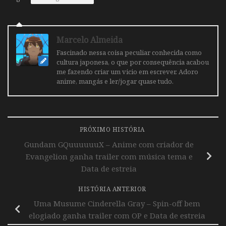
Marcelo Almeida
Fascinado nessa coisa peculiar conhecida como
cultura japonesa, o que por consequência acabou
me fazendo criar um vicio em escrever. Adoro
anime, mangás e ler/jogar quase tudo.
PRÓXIMO HISTÓRIA
Gundam GQuuuuuuX – Anime com criador de
Evangelion ganha trailer com música tema e
Data de estreia
HISTÓRIA ANTERIOR
Uma Musume Cinderella Gray – Spin-off bem
elogiado ganha trailer com OP e Data de estreia