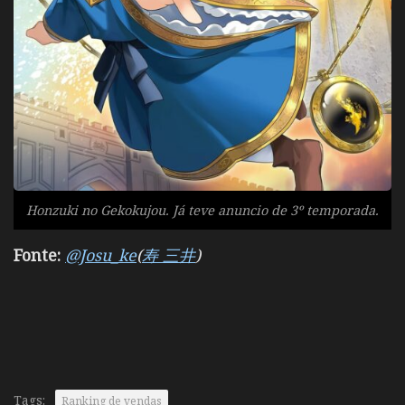
Honzuki no Gekokujou. Já teve anuncio de 3º temporada.
Fonte:
@Josu_ke
(
寿 三井
)
Tags:
Ranking de vendas