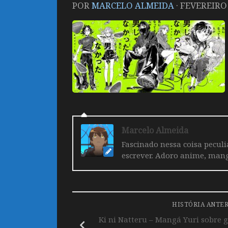
POR
MARCELO ALMEIDA
·
FEVEREIRO 
Marcelo Almeida
Fascinado nessa coisa pecul
escrever. Adoro anime, mang
HISTÓRIA ANTE
Ki ni Natteru – Mangá Yuri sobre 