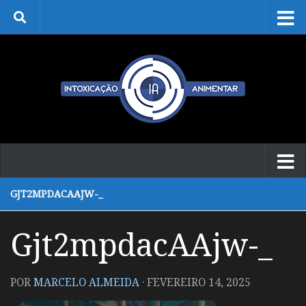
Skip to content
GJT2MPDACAAJW-_
Gjt2mpdacAAjw-_
POR
MARCELO ALMEIDA
·
FEVEREIRO 14, 2025