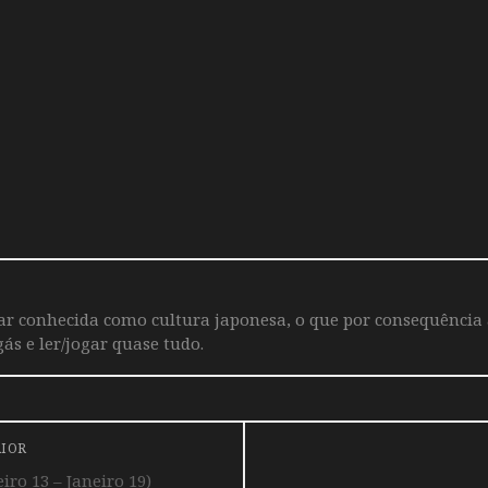
iar conhecida como cultura japonesa, o que por consequência
ás e ler/jogar quase tudo.
RIOR
ro 13 – Janeiro 19)