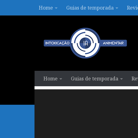
Home
Guias de temporada
Revi
Skip to content
Home
Guias de temporada
Re