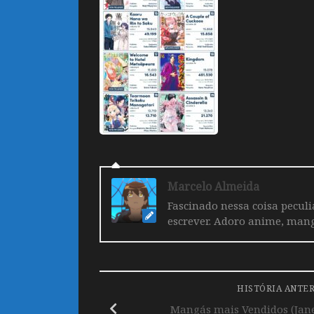
Marcelo Almeida
Fascinado nessa coisa pecul
escrever. Adoro anime, mang
HISTÓRIA ANTE
Mangás mais Vendidos (Janei