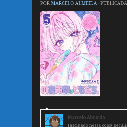
POR
MARCELO ALMEIDA
· PUBLICAD
Marcelo Almeida
Fascinado nessa coisa pecul