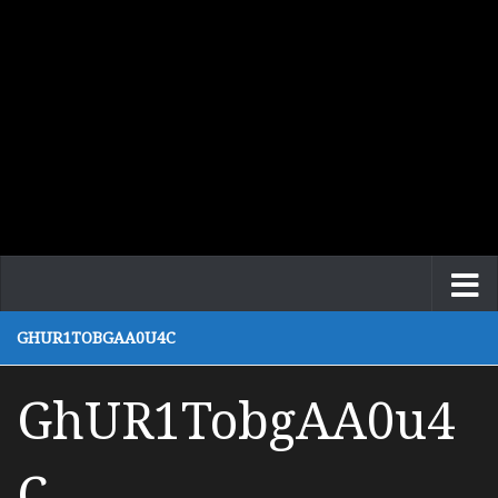
GHUR1TOBGAA0U4C
GhUR1TobgAA0u4
C