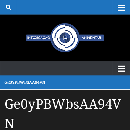
Skip to content
GE0YPBWBSAA94VN
Ge0yPBWbsAA94V
N