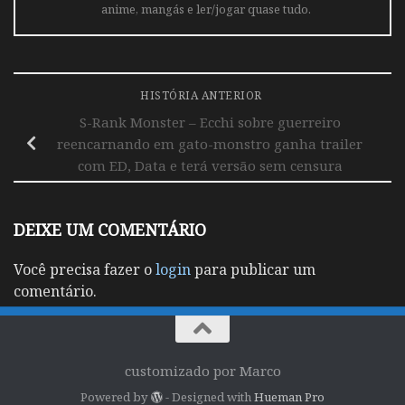
anime, mangás e ler/jogar quase tudo.
HISTÓRIA ANTERIOR
S-Rank Monster – Ecchi sobre guerreiro
reencarnando em gato-monstro ganha trailer
com ED, Data e terá versão sem censura
DEIXE UM COMENTÁRIO
Você precisa fazer o
login
para publicar um
comentário.
customizado por Marco
Powered by
- Designed with
Hueman Pro