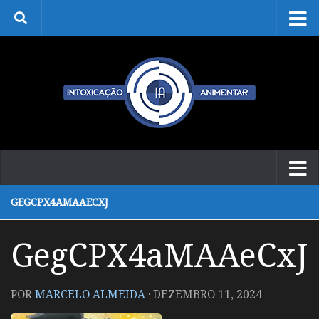
Skip to content
GEGCPX4AMAAECXJ
GegCPX4aMAAeCxJ
POR
MARCELO ALMEIDA
·
DEZEMBRO 11, 2024