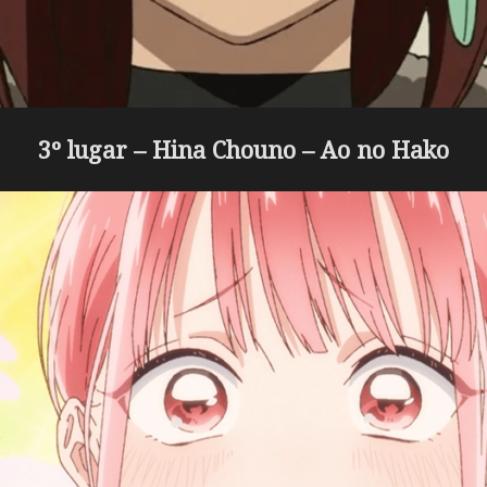
3º lugar – Hina Chouno – Ao no Hako