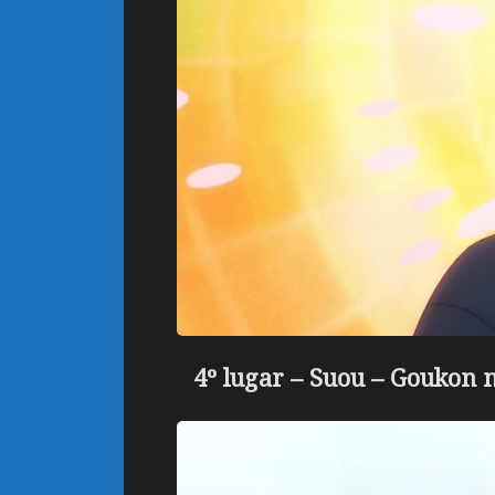
4º lugar – Suou –
Goukon ni