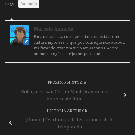
Tags:
Ranma ½
Marcelo Almeida
Fascinado nessa coisa peculiar conhecida como
cultura japonesa, o que por consequência acabou
me fazendo criar um vicio em escrever. Adoro
anime, mangás e ler/jogar quase tudo.
PRÓXIMO HISTÓRIA
Kobayashi-san Chi no Maid Dragon tem
anuncio de filme
HISTÓRIA ANTERIOR
[Rumor]Overlord pode ter anuncio de 5º
temporada