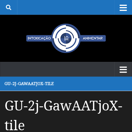
Skip to content
GU-2J-GAWAATJOX-TILE
GU-2j-GawAATjoX-
tile