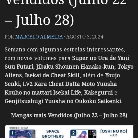
– Julho 28)
POR
MARCELO ALMEIDA
·
AGOSTO 3, 2024
Semana com algumas estreias interessantes,
com novos volumes para
Super no Ura de Yani
Suu Futari
,
Jibaku Shounen Hanako-kun
,
Tokyo
Aliens
,
Isekai de Cheat Skill
, além de
Youjo
Senki
,
LV2 Kara Cheat Datta Moto Yuusha
Kouho no mattari Isekai Life
,
Kakegurui
e
Genjitsushugi Yuusha no Oukoku Saikenki
.
Mangás mais Vendidos (Julho 22 – Julho 28)