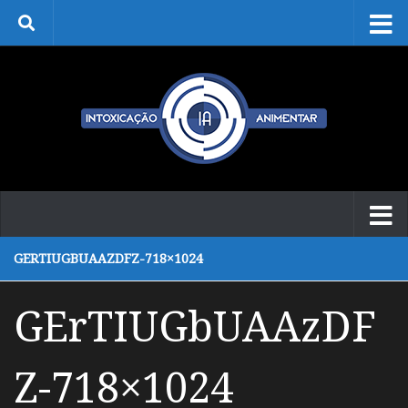
Skip to content
GERTIUGBUAAZDFZ-718×1024
GErTIUGbUAAzDF
Z-718×1024