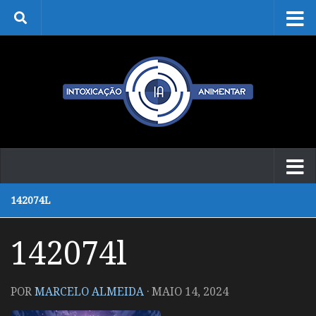
Skip to content
142074L
142074l
POR
MARCELO ALMEIDA
·
MAIO 14, 2024