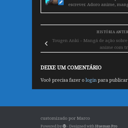
escrever. Adoro anime, mang
HISTÓRIA ANTE
Tougen Anki – Mangá de ação sobre
anime com tr
DEIXE UM COMENTÁRIO
Você precisa fazer o
login
para publicar
customizado por Marco
Powered by
- Designed with
Hueman Pro