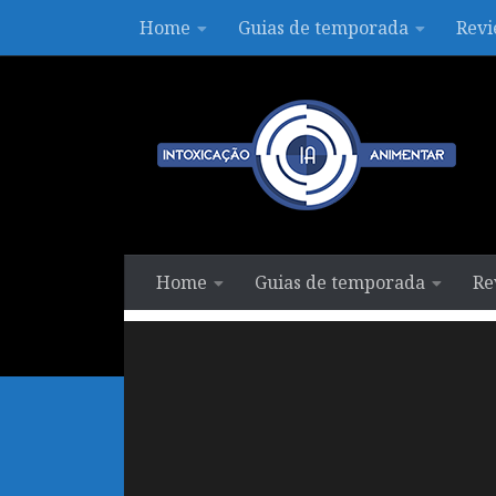
Home
Guias de temporada
Revi
Skip to content
Home
Guias de temporada
Re