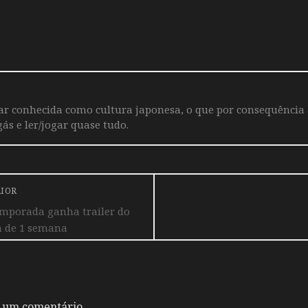
iar conhecida como cultura japonesa, o que por consequência
ás e ler/jogar quase tudo.
RIOR
emporada ganha trailer do
a de 1 semana
 um comentário.