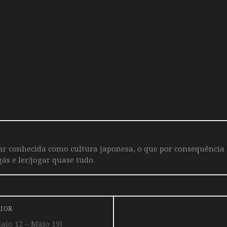
iar conhecida como cultura japonesa, o que por consequência
ás e ler/jogar quase tudo.
RIOR
io 12 – Maio 19)