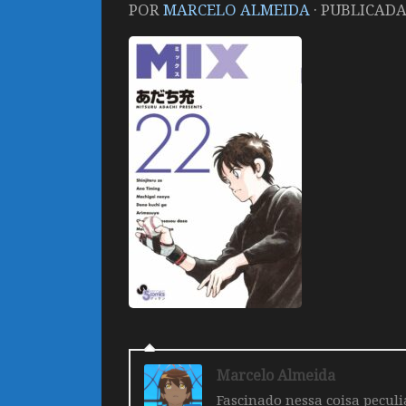
POR
MARCELO ALMEIDA
· PUBLICAD
Marcelo Almeida
Fascinado nessa coisa pecul