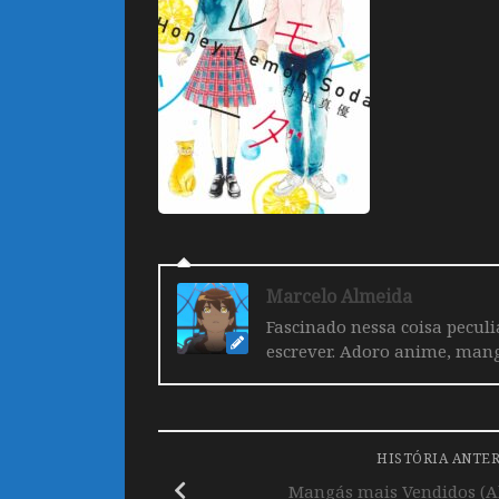
Marcelo Almeida
Fascinado nessa coisa pecul
escrever. Adoro anime, mang
HISTÓRIA ANTE
Mangás mais Vendidos (Abr