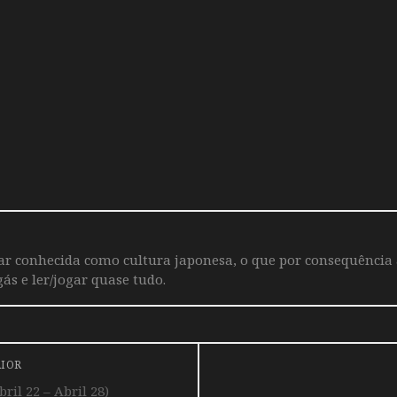
iar conhecida como cultura japonesa, o que por consequência
ás e ler/jogar quase tudo.
RIOR
il 22 – Abril 28)