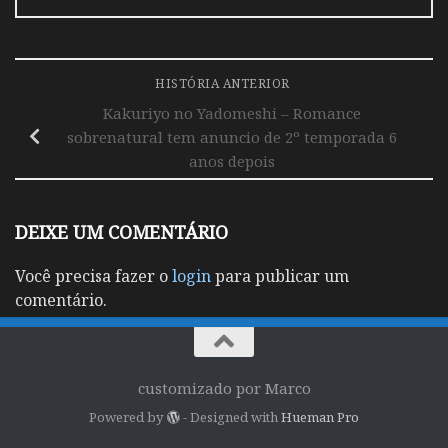
HISTÓRIA ANTERIOR
Kakuriyo no Yadomeshi – Romance
sobrenatural tem anuncio de 2º temporada 6
anos depois
DEIXE UM COMENTÁRIO
Você precisa fazer o
login
para publicar um
comentário.
customizado por Marco
Powered by
- Designed with
Hueman Pro