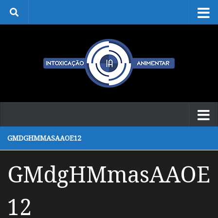
Skip to content
GMDGHMMASAAOE12
GMdgHMmasAAOE
12