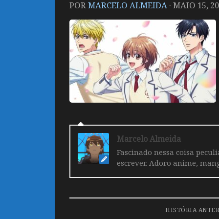
POR
MARCELO ALMEIDA
·
MAIO 15, 2
Marcelo Almeida
Fascinado nessa coisa pecul
escrever. Adoro anime, mang
HISTÓRIA ANTE