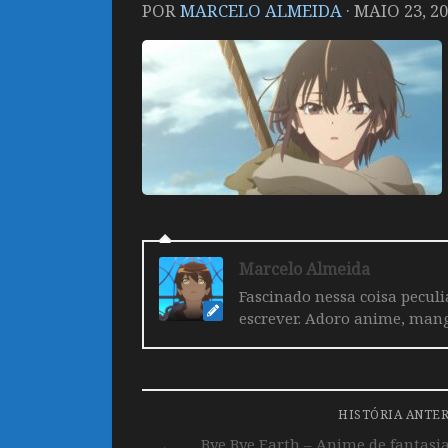
POR
MARCELO ALMEIDA
·
MAIO 23, 2
Marcelo Almeida
Fascinado nessa coisa pecul
escrever. Adoro anime, mang
HISTÓRIA ANTE
Bye Bye Earth – Anime de fantas