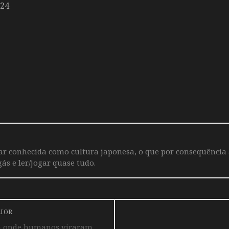
024
iar conhecida como cultura japonesa, o que por consequência
ás e ler/jogar quase tudo.
RIOR
ia onde humanos viraram