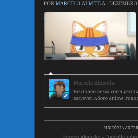
POR
MARCELO ALMEIDA
·
DEZEMBRO 1
Marcelo Almeida
Fascinado nessa coisa pecul
escrever. Adoro anime, mang
HISTÓRIA ANTE
Ramen Akaneko – Comédia sobre