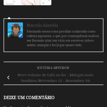
Marcelo Almeida
Fascinado nessa coisa peculiar conhecida como
cultura japonesa, o que por consequência acabou
me fazendo criar um vicio em escrever. Adoro
anime, mangás e ler/jogar quase tudo.
HISTÓRIA ANTERIOR
Novo volume de Oshi no Ko – Mangás mais
Vendidos (Novembro 13 – Novembro 19)
DEIXE UM COMENTÁRIO