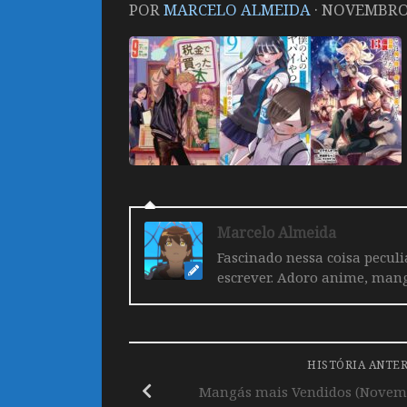
POR
MARCELO ALMEIDA
·
NOVEMBRO 
Marcelo Almeida
Fascinado nessa coisa pecul
escrever. Adoro anime, mang
HISTÓRIA ANTE
Mangás mais Vendidos (Novemb