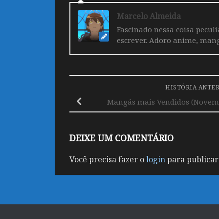
Marcelo Almeida
Fascinado nessa coisa pecul
escrever. Adoro anime, mang
HISTÓRIA ANTE
Mangás mais Vendidos (Novemb
DEIXE UM COMENTÁRIO
Você precisa fazer o
login
para publicar