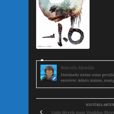
Marcelo Almeida
Fascinado nessa coisa pecul
escrever. Adoro anime, mang
HISTÓRIA ANTE
Light Novels mais Vendidas (Nov