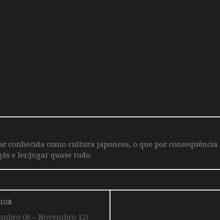
iar conhecida como cultura japonesa, o que por consequência
ás e ler/jogar quase tudo.
RIOR
embro 06 – Novembro 12)