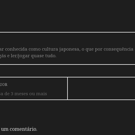
iar conhecida como cultura japonesa, o que por consequência
ás e ler/jogar quase tudo.
RIOR
sa de 3 meses ou mais
 um comentário.