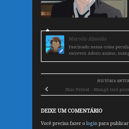
Marcelo Almeida
Fascinado nessa coisa pecul
escrever. Adoro anime, mang
HISTÓRIA ANTE
Blue Period – Mangá terá pau
DEIXE UM COMENTÁRIO
Você precisa fazer o
login
para publicar