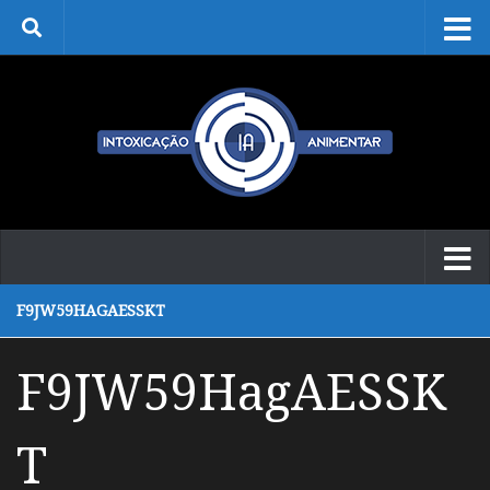
Skip to content
F9JW59HAGAESSKT
F9JW59HagAESSK
T