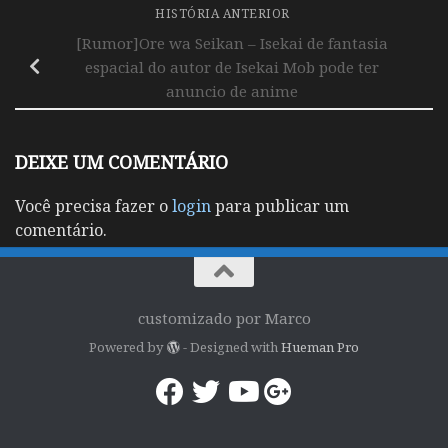
HISTÓRIA ANTERIOR
[Rumor]Ore wa Seikan – Isekai de fantasia
espacial do autor de Isekai Mob pode ter
anuncio de anime
DEIXE UM COMENTÁRIO
Você precisa fazer o
login
para publicar um
comentário.
customizado por Marco
Powered by
- Designed with
Hueman Pro