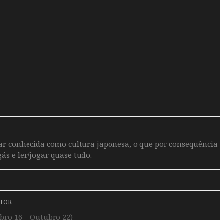
iar conhecida como cultura japonesa, o que por consequência
ás e ler/jogar quase tudo.
RIOR
ro 16 – Outubro 22)