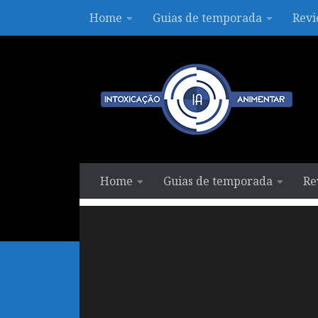
Home
Guias de temporada
Revi
Skip to content
Home
Guias de temporada
Re