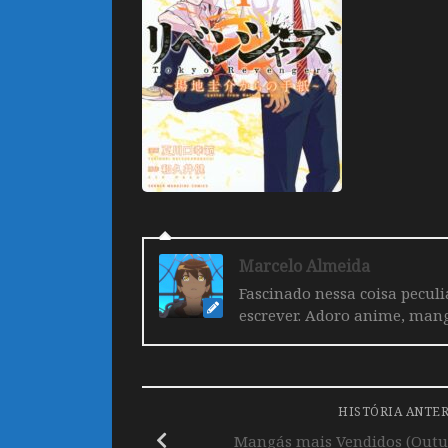
Marcelo Almeida
Fascinado nessa coisa pecul
escrever. Adoro anime, mang
HISTÓRIA ANTE
Mangás mais Vendidos (Outub