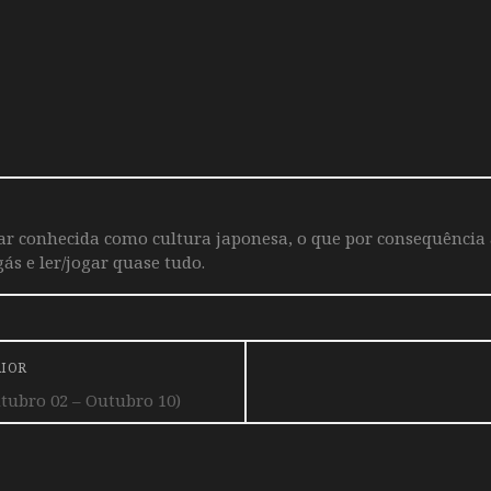
iar conhecida como cultura japonesa, o que por consequência
ás e ler/jogar quase tudo.
RIOR
tubro 02 – Outubro 10)