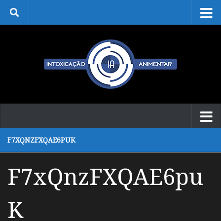
Skip to content
F7XQNZFXQAE6PUK
F7xQnzFXQAE6pu
K