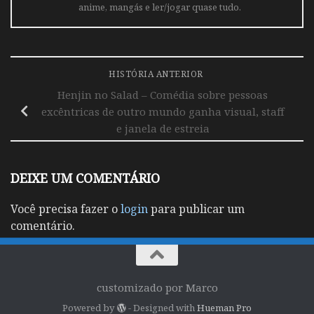
anime, mangás e ler/jogar quase tudo.
HISTÓRIA ANTERIOR
Henjin no Salad – Comédia sobre pessoas
excêntricas de outro mundo ganha visual, staff
e janela de estreia
DEIXE UM COMENTÁRIO
Você precisa fazer o
login
para publicar um
comentário.
customizado por Marco
Powered by
- Designed with
Hueman Pro