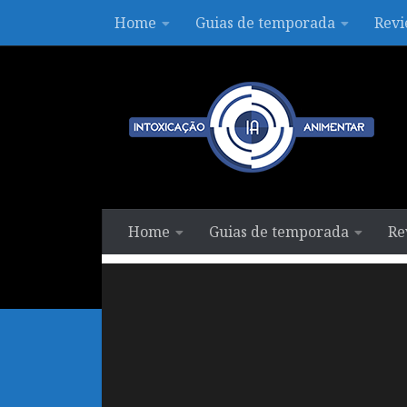
Home
Guias de temporada
Revi
Skip to content
Home
Guias de temporada
Re