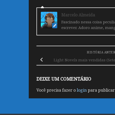
Marcelo Almeida
Fascinado nessa coisa pecul
escrever. Adoro anime, mang
HISTÓRIA ANTE
Light Novels mais vendidas (Set
DEIXE UM COMENTÁRIO
Você precisa fazer o
login
para publicar