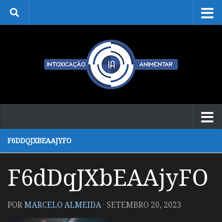
Skip to content
F6DDQJXBEAAJYFO
F6dDqJXbEAAjyFO
POR
MARCELO ALMEIDA
·
SETEMBRO 20, 2023