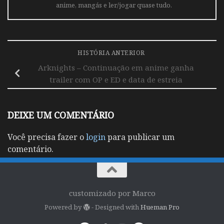
anime, mangás e ler/jogar quase tudo.
HISTÓRIA ANTERIOR
Arknights – Continuação em anime ganha
trailer com OP e ED e data de estreia
DEIXE UM COMENTÁRIO
Você precisa fazer o
login
para publicar um
comentário.
customizado por Marco
Powered by
- Designed with
Hueman Pro