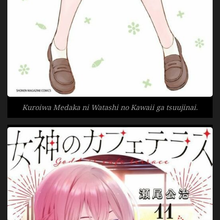
Kuroiwa Medaka ni Watashi no Kawaii ga tsuujinai.